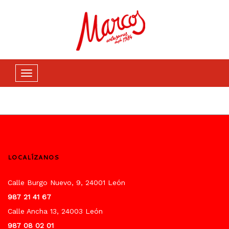
Casa
Cestas y Lotes
Cestas y lotes
Navegación
de
palanca
LOCALÍZANOS
Calle Burgo Nuevo, 9, 24001 León
987 21 41 67
Calle Ancha 13, 24003 León
987 08 02 01