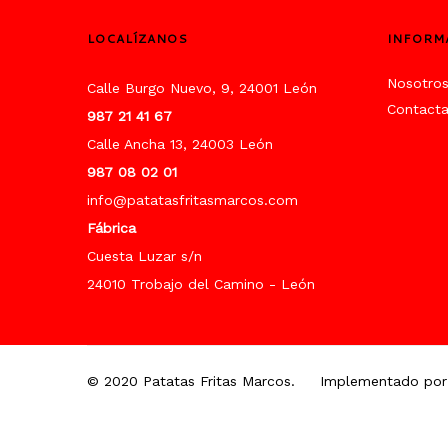
LOCALÍZANOS
INFORM
Nosotro
Calle Burgo Nuevo, 9, 24001 León
Contact
987 21 41 67
Calle Ancha 13, 24003 León
987 08 02 01
info@patatasfritasmarcos.com
Fábrica
Cuesta Luzar s/n
24010 Trobajo del Camino - León
© 2020 Patatas Fritas Marcos.
Implementado por