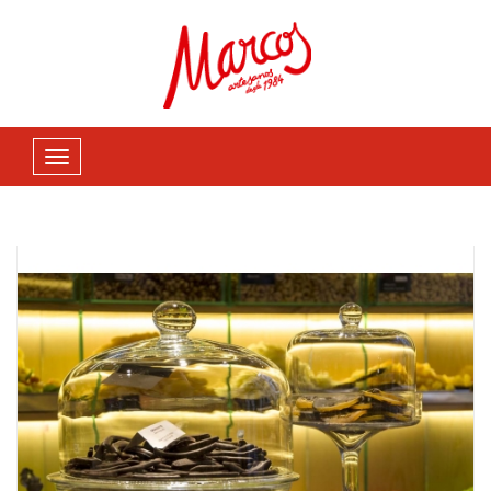
Casa
Chocolate
Frutos secos cubiertos
Navegación
de
palanca