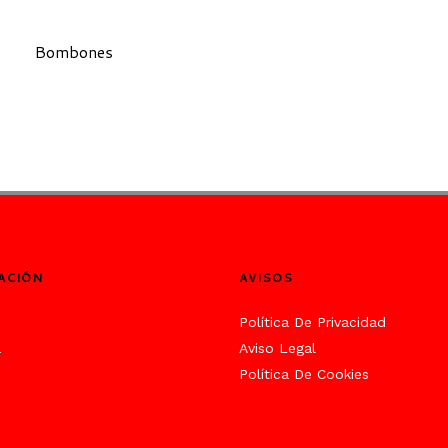
Bombones
ACIÓN
AVISOS
s
Política De Privacidad
a
Aviso Legal
Política De Cookies