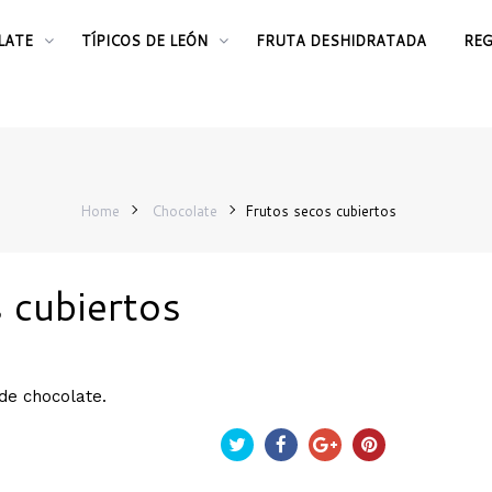
LATE
TÍPICOS DE LEÓN
FRUTA DESHIDRATADA
RE
Home
Chocolate
Frutos secos cubiertos
 cubiertos
de chocolate.
Tweet
Partekatu
Google+
Pinterest