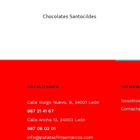
Chocolates Santocildes
LOCALÍZANOS
INFORM
Nosotro
Calle Burgo Nuevo, 9, 24001 León
Contact
987 21 41 67
Calle Ancha 13, 24003 León
987 08 02 01
info@patatasfritasmarcos.com