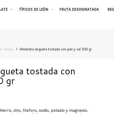
LATE
TÍPICOS DE LEÓN
FRUTA DESHIDRATADA
RE
os Secos
Almendra largueta tostada con piel y sal 500 gr
gueta tostada con
0 gr
ierro, zinc, fósforo, sodio, potasio y magnesio.