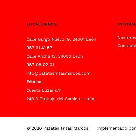
LOCALÍZANOS
INFORM
Nosotro
Calle Burgo Nuevo, 9, 24001 León
Contact
987 21 41 67
Calle Ancha 13, 24003 León
987 08 02 01
info@patatasfritasmarcos.com
Fábrica
Cuesta Luzar s/n
24010 Trobajo del Camino - León
© 2020 Patatas Fritas Marcos.
Implementado por