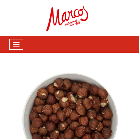
Casa
Frutos Secos
Avellana negreta cruda con piel 500gr
Navegación
de
palanca