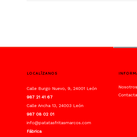
LOCALÍZANOS
INFORM
Nosotro
Calle Burgo Nuevo, 9, 24001 León
Contact
987 21 41 67
Calle Ancha 13, 24003 León
987 08 02 01
info@patatasfritasmarcos.com
Fábrica