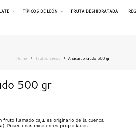
LATE
TÍPICOS DE LEÓN
FRUTA DESHIDRATADA
RE
Home
Frutos Secos
Anacardo crudo 500 gr
udo 500 gr
 fruto llamado cajú, es originario de la cuenca
via). Posee unas excelentes propiedades