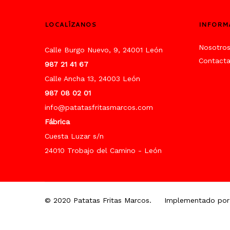
LOCALÍZANOS
INFORM
Nosotro
Calle Burgo Nuevo, 9, 24001 León
Contact
987 21 41 67
Calle Ancha 13, 24003 León
987 08 02 01
info@patatasfritasmarcos.com
Fábrica
Cuesta Luzar s/n
24010 Trobajo del Camino - León
© 2020 Patatas Fritas Marcos.
Implementado por