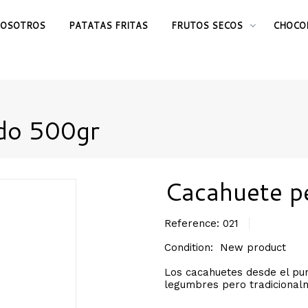
OSOTROS
PATATAS FRITAS
FRUTOS SECOS
CHOCO
udo 500gr
Cacahuete p
Reference:
021
Condition:
New product
Los cacahuetes desde el pun
legumbres pero tradicional