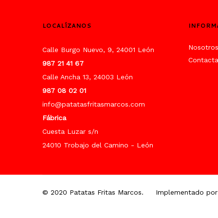
LOCALÍZANOS
INFORM
Nosotro
Calle Burgo Nuevo, 9, 24001 León
Contact
987 21 41 67
Calle Ancha 13, 24003 León
987 08 02 01
info@patatasfritasmarcos.com
Fábrica
Cuesta Luzar s/n
24010 Trobajo del Camino - León
© 2020 Patatas Fritas Marcos.
Implementado por