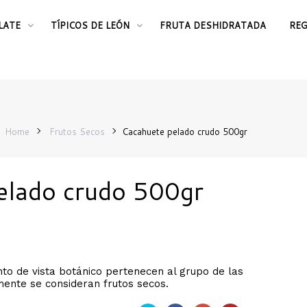
LATE
TÍPICOS DE LEÓN
FRUTA DESHIDRATADA
RE
Home
Frutos Secos
Cacahuete pelado crudo 500gr
elado crudo 500gr
to de vista botánico pertenecen al grupo de las
mente se consideran frutos secos.