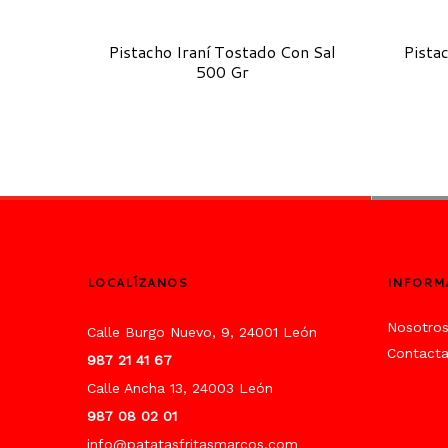
Pistacho Iraní Tostado Con Sal
Pista
500 Gr
LOCALÍZANOS
INFORM
Nosotro
Calle Burgo Nuevo, 9, 24001 León
Contact
987 21 41 67
Calle Ancha 13, 24003 León
987 08 02 01
info@patatasfritasmarcos.com