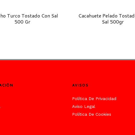
cho Turco Tostado Con Sal
Cacahuete Pelado Tostad
500 Gr
Sal 500gr
ACIÓN
AVISOS
s
Política De Privacidad
a
Aviso Legal
Política De Cookies