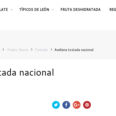
LATE
TÍPICOS DE LEÓN
FRUTA DESHIDRATADA
RE
Frutos Secos
Tostado
Avellana tostada nacional
tada nacional
Chío
Compartir
Google+
Pinterest